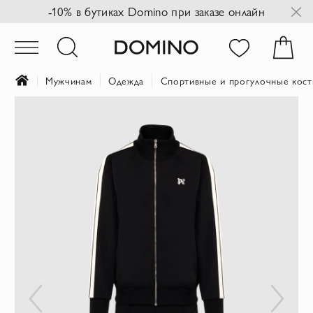
-10% в бутиках Domino при заказе онлайн
Мужчинам
Одежда
Спортивные и прогулочные кос
Пропустить
и
перейти
к
галереям
изображений