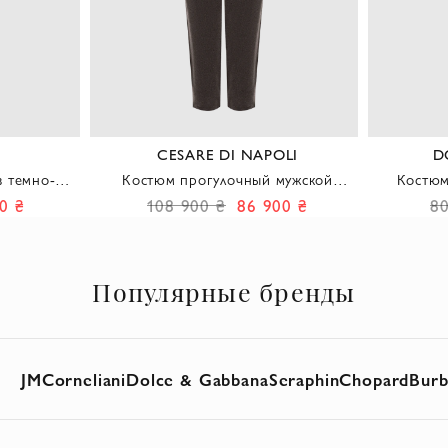
CESARE DI NAPOLI
D
в темно-
Костюм прогулочный мужской
Костюм
уральной
зеленый
с
0 ₴
108 900 ₴
86 900 ₴
80
Популярные бренды
JM
Corneliani
Dolce & Gabbana
Seraphin
Chopard
Burb