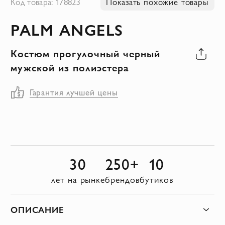
Код товара: 178823
Показать похожие товары
к
PALM ANGELS
началу
галереи
Костюм прогулочный черный
изображений
мужской из полиэстера
Гарантия лучшей цены
30
250+
10
лет на рынке
брендов
бутиков
ОПИСАНИЕ